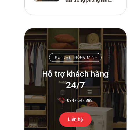
sắt trong phòng làm
việc thu hút tài lộc cho
khách hàng
KÉT SẮT THÔNG MINH
Hỗ trợ khách hàng
24/7
0947 647 888
Liên hệ