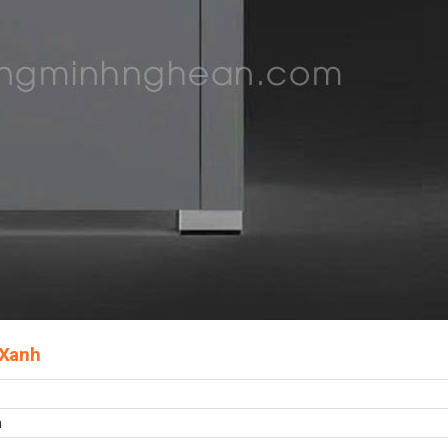
 Xanh
m