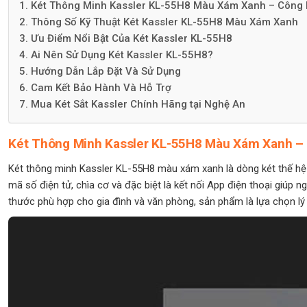
1. Két Thông Minh Kassler KL-55H8 Màu Xám Xanh – Công 
2. Thông Số Kỹ Thuật Két Kassler KL-55H8 Màu Xám Xanh
3. Ưu Điểm Nổi Bật Của Két Kassler KL-55H8
4. Ai Nên Sử Dụng Két Kassler KL-55H8?
5. Hướng Dẫn Lắp Đặt Và Sử Dụng
6. Cam Kết Bảo Hành Và Hỗ Trợ
7. Mua Két Sắt Kassler Chính Hãng tại Nghệ An
Két Thông Minh Kassler KL-55H8 Màu Xám Xanh – 
Két thông minh Kassler KL-55H8 màu xám xanh là dòng két thế hệ 
mã số điện tử, chìa cơ và đặc biệt là kết nối App điện thoại giúp ngư
thước phù hợp cho gia đình và văn phòng, sản phẩm là lựa chọn lý 