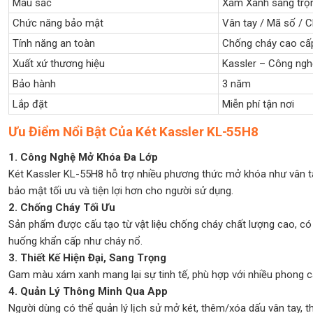
Màu sắc
Xám Xanh sang trọ
Chức năng bảo mật
Vân tay / Mã số / C
Tính năng an toàn
Chống cháy cao cấ
Xuất xứ thương hiệu
Kassler – Công ng
Bảo hành
3 năm
Lắp đặt
Miễn phí tận nơi
Ưu Điểm Nổi Bật Của Két Kassler KL-55H8
1. Công Nghệ Mở Khóa Đa Lớp
Két Kassler KL-55H8 hỗ trợ nhiều phương thức mở khóa như vân tay
bảo mật tối ưu và tiện lợi hơn cho người sử dụng.
2. Chống Cháy Tối Ưu
Sản phẩm được cấu tạo từ vật liệu chống cháy chất lượng cao, có k
huống khẩn cấp như cháy nổ.
3. Thiết Kế Hiện Đại, Sang Trọng
Gam màu xám xanh mang lại sự tinh tế, phù hợp với nhiều phong cá
4. Quản Lý Thông Minh Qua App
Người dùng có thể quản lý lịch sử mở két, thêm/xóa dấu vân tay, t