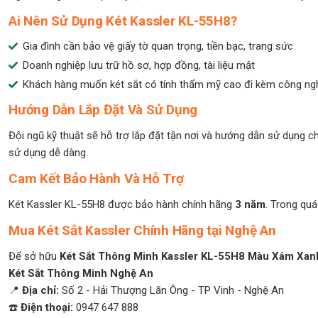
Ai Nên Sử Dụng Két Kassler KL-55H8?
Gia đình cần bảo vệ giấy tờ quan trọng, tiền bạc, trang sức
Doanh nghiệp lưu trữ hồ sơ, hợp đồng, tài liệu mật
Khách hàng muốn két sắt có tính thẩm mỹ cao đi kèm công ng
Hướng Dẫn Lắp Đặt Và Sử Dụng
Đội ngũ kỹ thuật sẽ hỗ trợ lắp đặt tận nơi và hướng dẫn sử dụng chi
sử dụng dễ dàng.
Cam Kết Bảo Hành Và Hỗ Trợ
Két Kassler KL-55H8 được bảo hành chính hãng
3 năm
. Trong quá
Mua Két Sắt Kassler Chính Hãng tại Nghệ An
Để sở hữu
Két Sắt Thông Minh Kassler KL-55H8 Màu Xám Xan
Két Sắt Thông Minh Nghệ An
📍
Địa chỉ:
Số 2 - Hải Thượng Lãn Ông - TP Vinh - Nghệ An
☎️
Điện thoại:
0947 647 888