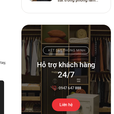
sắt trong phòng làm
việc thu hút tài lộc cho
khách hàng
KÉT SẮT THÔNG MINH
tay,
Hỗ trợ khách hàng
24/7
0947 647 888
Liên hệ